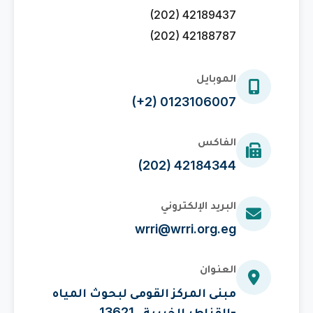
(202) 42189437
(202) 42188787
الموبايل
(+2) 0123106007
الفاكس
(202) 42184344
البريد الإلكتروني
wrri@wrri.org.eg
العنوان
مبنى المركز القومى لبحوث المياه
-القناطر الخيرية , 13621