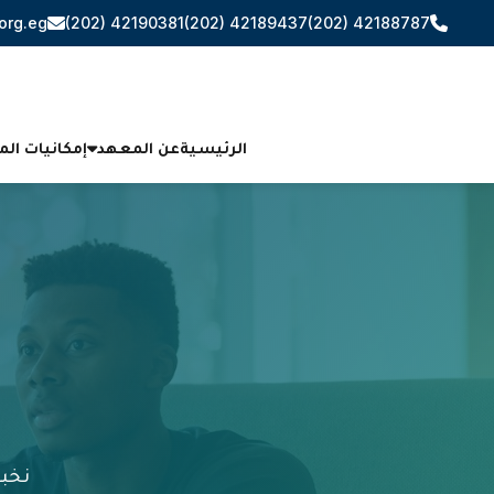
org.eg
(202) 42190381
(202) 42189437
(202) 42188787
الرئيسية
عن المعهد
إمكانيات ال
نخبة