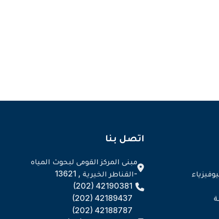
اتصل بنا
مبنى المركز القومى لبحوث المياه
وفيزياء
-القناطر الخيرية , 13621
(202) 42190381
ة
(202) 42189437
(202) 42188787