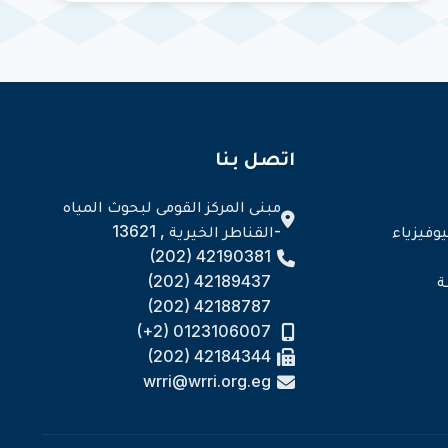
اتصل بنا
مبنى المركز القومى لبحوث المياه
وفيزياء
-القناطر الخيرية , 13621
(202) 42190381
ة
(202) 42189437
(202) 42188787
(+2) 0123106007
(202) 42184344
wrri@wrri.org.eg