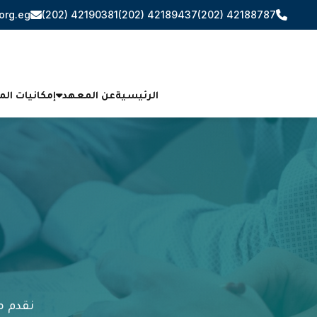
org.eg
(202) 42190381
(202) 42189437
(202) 42188787
الرئيسية
عن المعهد
إمكانيات ال
نقدم م