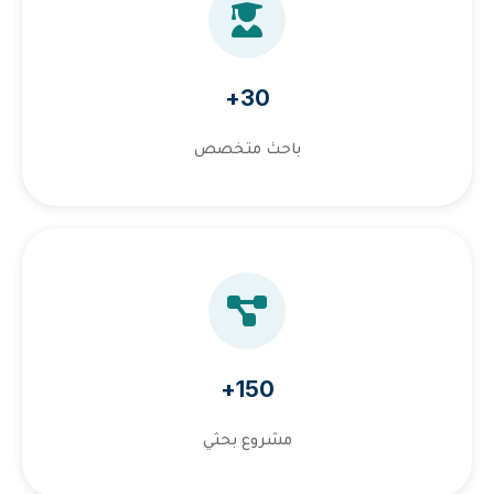
30+
باحث متخصص
150+
مشروع بحثي