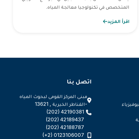
المتخصص في تكنولوجيا معالجة المياه.
اقرأ المزيد
اتصل بنا
مبنى المركز القومى لبحوث المياه
وفيزياء
-القناطر الخيرية , 13621
(202) 42190381
ة
(202) 42189437
(202) 42188787
(+2) 0123106007