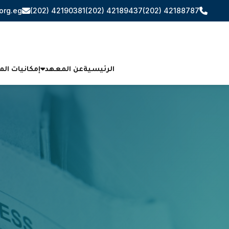
org.eg
(202) 42190381
(202) 42189437
(202) 42188787
الرئيسية
عن المعهد
إمكانيات ال